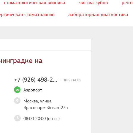
стоматологическая клиника
чистка зубов
рент
ургическая стоматология
лабораторная диагностика
вание зубов
имплантация зубов
установка бреке
ие прикуса
установка виниров
лечение корневы
И
металлокерамика
нинградке на
+7 (926) 498-2...
– показать
Аэропорт
Москва, улица
Красноармейская, 23а
08:00-20:00 (пн-вс)