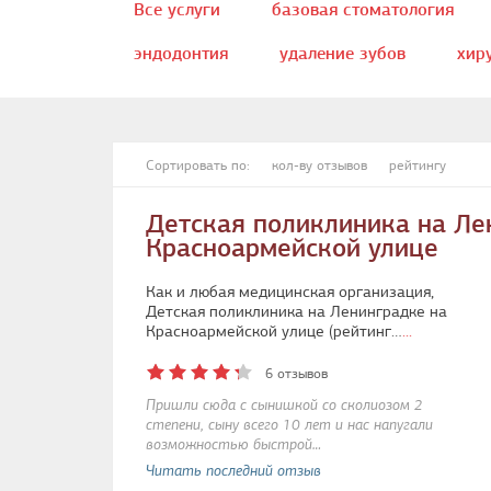
Все услуги
базовая стоматология
эндодонтия
удаление зубов
хир
ортопедическая стоматология
отбели
эстетическая стоматология
исправлен
Сортировать по:
кол-ву отзывов
рейтингу
пародонтология
ортодонтия
УЗ
Детская поликлиника на Ле
Красноармейской улице
Как и любая медицинская организация,
Детская поликлиника на Ленинградке на
Красноармейской улице (рейтинг…
...
6 отзывов
Пришли сюда с сынишкой со сколиозом 2
степени, сыну всего 10 лет и нас напугали
возможностью быстрой…
Читать последний отзыв