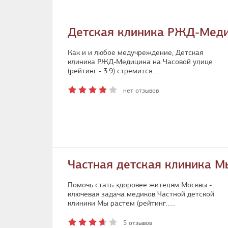
Детская клиника РЖД-Меди
Как и и любое медучреждение, Детская
клиника РЖД-Медицина на Часовой улице
(рейтинг - 3.9) стремится…
...
нет отзывов
Частная детская клиника М
Помочь стать здоровее жителям Москвы -
ключевая задача медиков Частной детской
клиники Мы растем (рейтинг…
...
5 отзывов