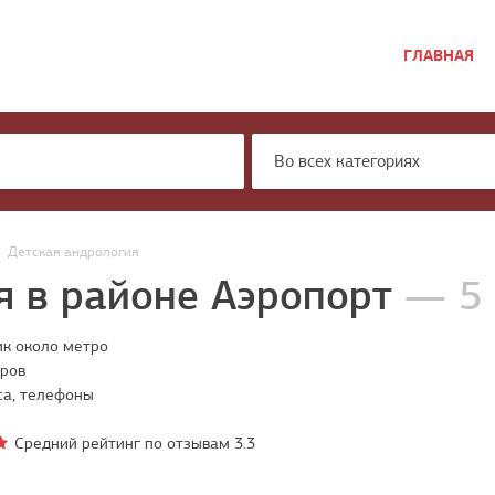
ГЛАВНАЯ
Во всех категориях
Детская андрология
я в районе Аэропорт
— 5
ик около метро
тров
са, телефоны
Средний рейтинг по отзывам
3.3