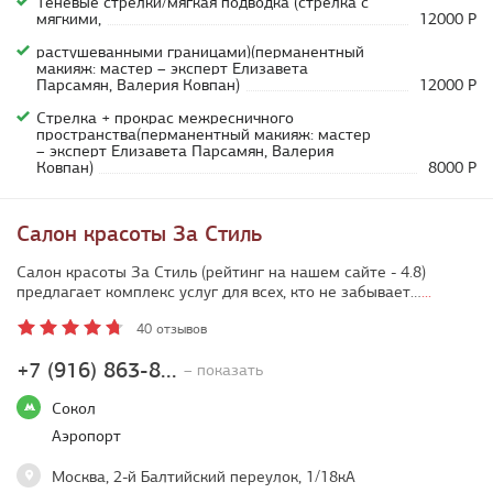
Теневые стрелки/мягкая подводка (стрелка с
мягкими,
12000 Р
растушеванными границами)(перманентный
макияж: мастер – эксперт Елизавета
Парсамян, Валерия Ковпан)
12000 Р
Стрелка + прокрас межресничного
пространства(перманентный макияж: мастер
– эксперт Елизавета Парсамян, Валерия
Ковпан)
8000 Р
Салон красоты За Стиль
Салон красоты За Стиль (рейтинг на нашем сайте - 4.8)
предлагает комплекс услуг для всех, кто не забывает…
...
40 отзывов
+7 (916) 863-8...
– показать
Сокол
Аэропорт
Москва, 2-й Балтийский переулок, 1/18кА